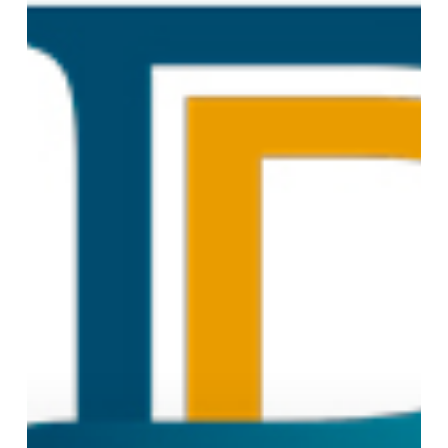
DGFiP
:
Indisponibilité
Hélios