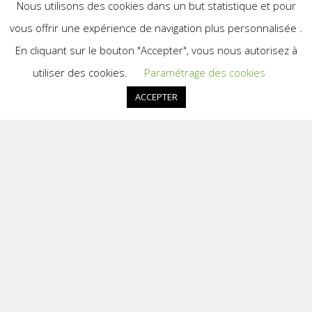
Nous utilisons des cookies dans un but statistique et pour
vous offrir une expérience de navigation plus personnalisée .
En cliquant sur le bouton "Accepter", vous nous autorisez à
utiliser des cookies.
Paramétrage des cookies
ACCEPTER
Actualité PAE
[CFU] 20/11/2025 – Webinaire conception
CFU organisé par la DGCL
17/11/2026
–