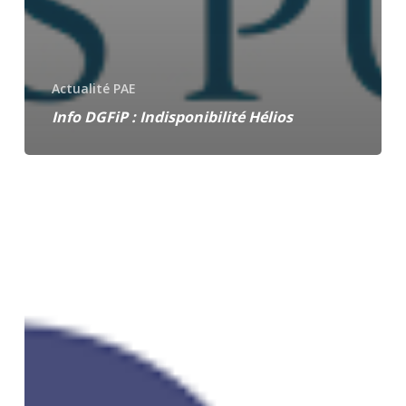
Actualité PAE
Info DGFiP : Indisponibilité Hélios
[CFU]
20/11/2025
–
Webinaire
conception
CFU
organisé
par
la