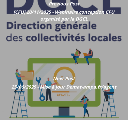
Previous Post
[CFU] 20/11/2025 - Webinaire conception CFU
organisé par la DGCL
Next Post
25/06/2025 - Mise à jour Demat-ampa.fr/agent