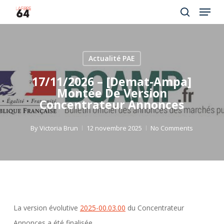
Menu
Skip
to
search
Close
main
Menu
content
Actualité PAE
17/11/2026 – [Demat-Ampa]
Montée De Version
Concentrateur Annonces
By
Victoria Brun
12 novembre 2025
No Comments
La version évolutive
2025-00.03.00
du Concentrateur
Annonces a été finalisée.