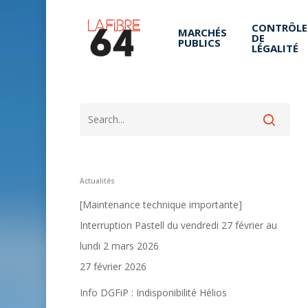
Skip
CONTRÔLE
to
MARCHÉS
DE
PUBLICS
LÉGALITÉ
main
content
Search
Actualités
Hit enter to search or ESC to close
[Maintenance technique importante]
Interruption Pastell du vendredi 27 février au
lundi 2 mars 2026
27 février 2026
Info DGFiP : Indisponibilité Hélios