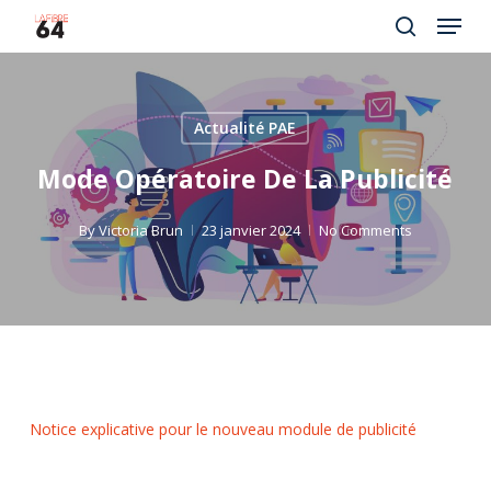
Menu
Skip
to
search
Close
main
Menu
content
Actualité PAE
Mode Opératoire De La Publicité
By
Victoria Brun
23 janvier 2024
No Comments
Notice explicative pour le nouveau module de publicité