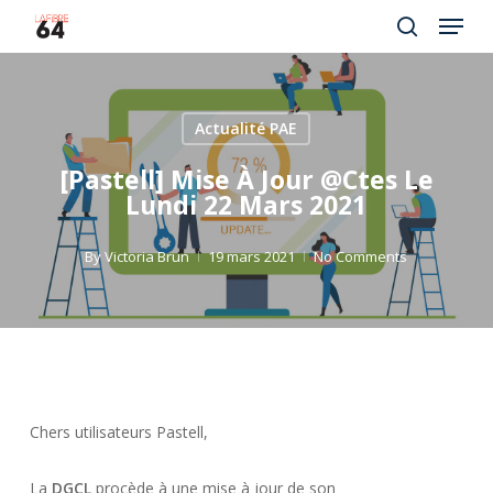
Menu
Skip
to
search
Close
main
Menu
content
Actualité PAE
[Pastell] Mise À Jour @ctes Le
Lundi 22 Mars 2021
By
Victoria Brun
19 mars 2021
No Comments
Chers utilisateurs Pastell,
La
DGCL
procède à une mise à jour de son